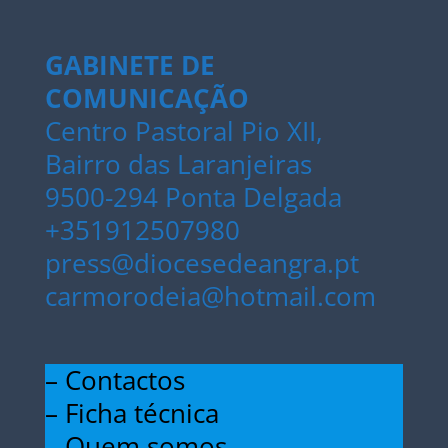
GABINETE DE
COMUNICAÇÃO
Centro Pastoral Pio XII,
Bairro das Laranjeiras
9500-294 Ponta Delgada
+351912507980
press@diocesedeangra.pt
carmorodeia@hotmail.com
– Contactos
– Ficha técnica
– Quem somos