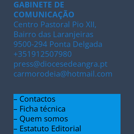
GABINETE DE
COMUNICAÇÃO
Centro Pastoral Pio XII,
Bairro das Laranjeiras
9500-294 Ponta Delgada
+351912507980
press@diocesedeangra.pt
carmorodeia@hotmail.com
– Contactos
– Ficha técnica
– Quem somos
– Estatuto Editorial