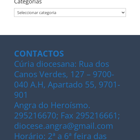
Categorias
Categorias
CONTACTOS
Cúria diocesana: Rua dos
Canos Verdes, 127 – 9700-
040 A.H, Apartado 55, 9701-
901
Angra do Heroísmo.
295216670; Fax 295216661;
diocese.angra@gmail.com
Horário: 2ª a 6ª feira das