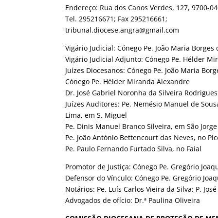
Endereço: Rua dos Canos Verdes, 127, 9700
Tel. 295216671; Fax 295216661;
tribunal.diocese.angra@gmail.com
Vigário Judicial: Cónego Pe. João Maria Borge
Vigário Judicial Adjunto: Cónego Pe. Hélder M
Juízes Diocesanos: Cónego Pe. João Maria Bor
Cónego Pe. Hélder Miranda Alexandre
Dr. José Gabriel Noronha da Silveira Rodrigues
Juízes Auditores: Pe. Nemésio Manuel de Sous
Lima, em S. Miguel
Pe. Dinis Manuel Branco Silveira, em São Jorge
Pe. João António Bettencourt das Neves, no Pic
Pe. Paulo Fernando Furtado Silva, no Faial
Promotor de Justiça: Cónego Pe. Gregório Joa
Defensor do Vínculo: Cónego Pe. Gregório Joa
Notários: Pe. Luís Carlos Vieira da Silva; P. Jo
Advogados de ofício: Dr.ª Paulina Oliveira