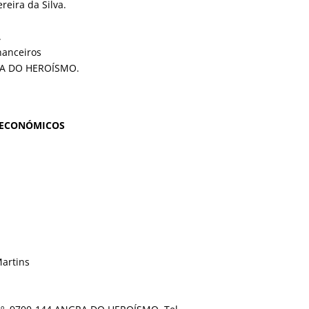
eira da Silva.
.
nanceiros
GRA DO HEROÍSMO.
 ECONÓMICOS
Martins