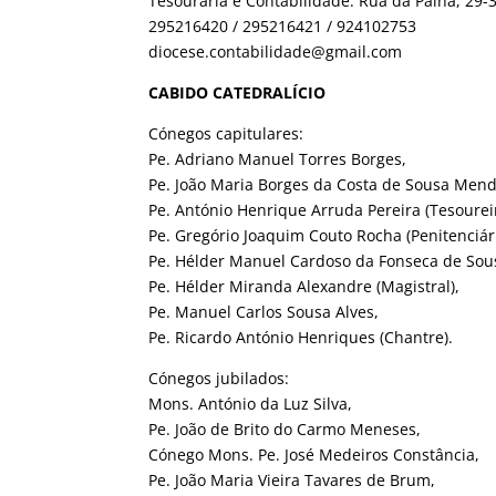
Tesouraria e Contabilidade: Rua da Palha, 29
295216420 / 295216421 / 924102753
diocese.contabilidade@gmail.com
CABIDO CATEDRALÍCIO
Cónegos capitulares:
Pe. Adriano Manuel Torres Borges,
Pe. João Maria Borges da Costa de Sousa Mend
Pe. António Henrique Arruda Pereira (Tesoureir
Pe. Gregório Joaquim Couto Rocha (Penitenciári
Pe. Hélder Manuel Cardoso da Fonseca de Sou
Pe. Hélder Miranda Alexandre (Magistral),
Pe. Manuel Carlos Sousa Alves,
Pe. Ricardo António Henriques (Chantre).
Cónegos jubilados:
Mons. António da Luz Silva,
Pe. João de Brito do Carmo Meneses,
Cónego Mons. Pe. José Medeiros Constância,
Pe. João Maria Vieira Tavares de Brum,