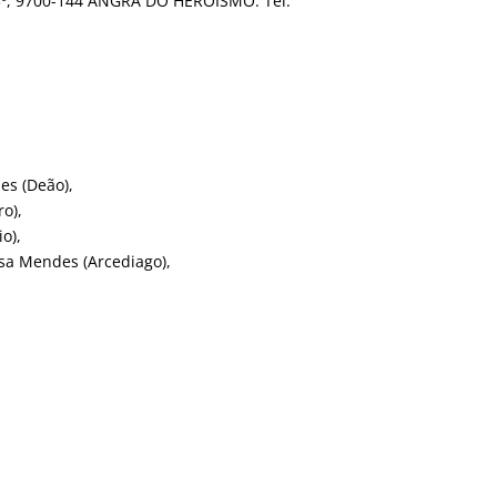
-3º, 9700-144 ANGRA DO HEROÍSMO. Tel.
es (Deão),
o),
o),
sa Mendes (Arcediago),