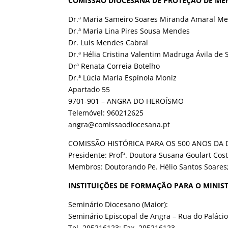
COMISSÃO DIOCESANA DE PROTEÇÃO DE ME
Dr.ª Maria Sameiro Soares Miranda Amaral Me
Dr.ª Maria Lina Pires Sousa Mendes
Dr. Luís Mendes Cabral
Dr.ª Hélia Cristina Valentim Madruga Ávila de 
Drª Renata Correia Botelho
Dr.ª Lúcia Maria Espínola Moniz
Apartado 55
9701-901 – ANGRA DO HEROÍSMO
Telemóvel: 960212625
angra@comissaodiocesana.pt
COMISSÃO HISTÓRICA PARA OS 500 ANOS DA 
Presidente: Profª. Doutora Susana Goulart Cos
Membros: Doutorando Pe. Hélio Santos Soares;
INSTITUIÇÕES DE FORMAÇÃO PARA O MINIST
Seminário Diocesano (Maior):
Seminário Episcopal de Angra – Rua do Palác
Tel. 295216123; Fax. 295216123