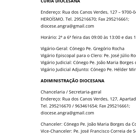
CÚRIA DIOCESANA
Endereço: Rua dos Canos Verdes, 127 – 9700-
HEROÍSMO. Tel. 295216670; Fax 295216661;
diocese.angra@gmail.com
Horário: 2ª a 6ª feira das 09:00 às 13:00 e das 
Vigário-Geral: Cónego Pe. Gregório Rocha
Vigário Episcopal para o Clero: Pe. José Júlio R
Vigário Judicial: Cónego Pe. João Maria Borge
Vigário Judicial Adjunto: Cónego Pe. Hélder M
ADIMINISTRAÇÃO DIOCESANA
Chancelaria / Secretaria-geral
Endereço: Rua dos Canos Verdes, 127, Apart
Tel. 295216670 / 963461654; Fax 295216661;
diocese.angra@gmail.com
Chanceler: Cónego Pe. João Maria Borges da 
Vice-Chanceler: Pe. José Francisco Correia de 