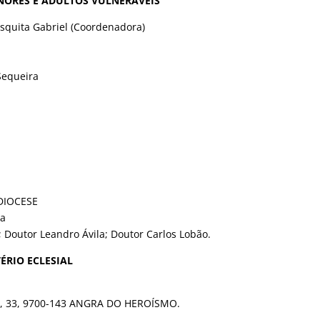
NORES E ADULTOS VULNERÁVEIS
squita Gabriel (Coordenadora)
Sequeira
DIOCESE
ta
 Doutor Leandro Ávila; Doutor Carlos Lobão.
ÉRIO ECLESIAL
io, 33, 9700-143 ANGRA DO HEROÍSMO.