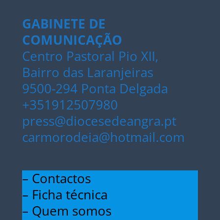
GABINETE DE
COMUNICAÇÃO
Centro Pastoral Pio XII,
Bairro das Laranjeiras
9500-294 Ponta Delgada
+351912507980
press@diocesedeangra.pt
carmorodeia@hotmail.com
– Contactos
– Ficha técnica
– Quem somos