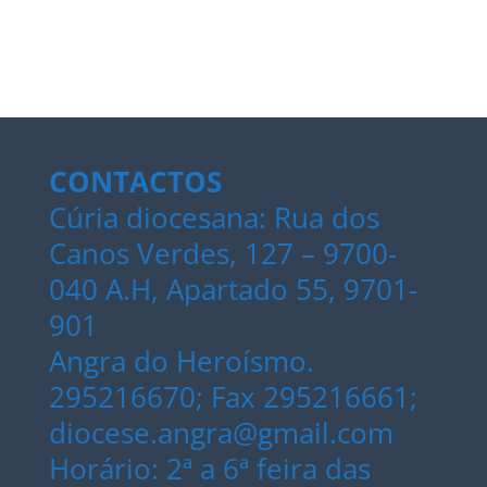
CONTACTOS
Cúria diocesana: Rua dos
Canos Verdes, 127 – 9700-
040 A.H, Apartado 55, 9701-
901
Angra do Heroísmo.
295216670; Fax 295216661;
diocese.angra@gmail.com
Horário: 2ª a 6ª feira das