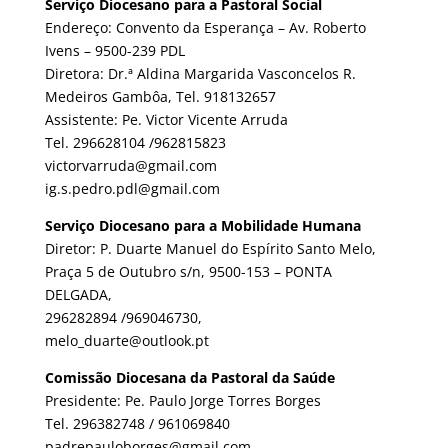
Serviço Diocesano para a Pastoral Social
Endereço: Convento da Esperança – Av. Roberto
Ivens – 9500-239 PDL
Diretora: Dr.ª Aldina Margarida Vasconcelos R.
Medeiros Gambôa, Tel. 918132657
Assistente: Pe. Victor Vicente Arruda
Tel. 296628104 /962815823
victorvarruda@gmail.com
ig.s.pedro.pdl@gmail.com
Serviço Diocesano para a Mobilidade Humana
Diretor: P. Duarte Manuel do Espírito Santo Melo,
Praça 5 de Outubro s/n, 9500-153 – PONTA
DELGADA,
296282894 /969046730,
melo_duarte@outlook.pt
Comissão Diocesana da Pastoral da Saúde
Presidente: Pe. Paulo Jorge Torres Borges
Tel. 296382748 / 961069840
padrepauloborges@gmail.com