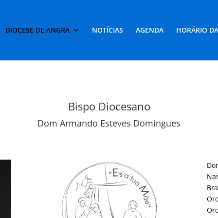
DIOCESE DE ANGRA
NOTÍCIAS
AGENDA
HORÁRIO DA
Bispo Diocesano
Dom Armando Esteves Domingues
Do
Nas
Br
Ord
Ord