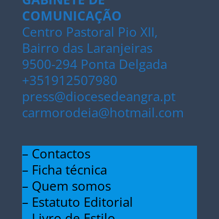
COMUNICAÇÃO
Centro Pastoral Pio XII,
Bairro das Laranjeiras
9500-294 Ponta Delgada
+351912507980
press@diocesedeangra.pt
carmorodeia@hotmail.com
– Contactos
– Ficha técnica
– Quem somos
– Estatuto Editorial
– Livro de Estilo