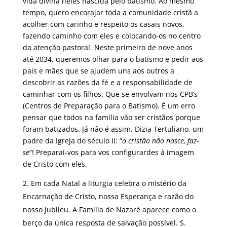
vida divina neles nascida pelo batismo. Ao mesmo
tempo, quero encorajar toda a comunidade cristã a
acolher com carinho e respeito os casais novos,
fazendo caminho com eles e colocando-os no centro
da atenção pastoral. Neste primeiro de nove anos
até 2034, queremos olhar para o batismo e pedir aos
pais e mães que se ajudem uns aos outros a
descobrir as razões da fé e a responsabilidade de
caminhar com os filhos. Que se envolvam nos CPB’s
(Centros de Preparação para o Batismo). É um erro
pensar que todos na família vão ser cristãos porque
foram batizados. Já não é assim. Dizia Tertuliano, um
padre da Igreja do século II: “
o cristão não nasce, faz-
se
”! Preparai-vos para vos configurardes à imagem
de Cristo com eles.
Em cada Natal a liturgia celebra o mistério da
Encarnação de Cristo, nossa Esperança e razão do
nosso Jubileu. A Família de Nazaré aparece como o
berço da única resposta de salvação possível. S.