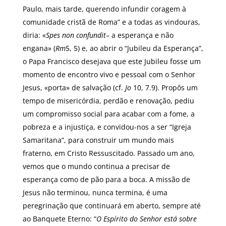
Paulo, mais tarde, querendo infundir coragem à
comunidade cristã de Roma” e a todas as vindouras,
diria: «
Spes non confundit
– a esperança e não
engana» (
Rm
5, 5) e, ao abrir o “Jubileu da Esperança”,
o Papa Francisco desejava que este Jubileu fosse um
momento de encontro vivo e pessoal com o Senhor
Jesus, «porta» de salvação (cf.
Jo
10, 7.9). Propôs um
tempo de misericórdia, perdão e renovação, pediu
um compromisso social para acabar com a fome, a
pobreza e a injustiça, e convidou-nos a ser “Igreja
Samaritana”, para construir um mundo mais
fraterno, em Cristo Ressuscitado. Passado um ano,
vemos que o mundo continua a precisar de
esperança como de pão para a boca. A missão de
Jesus não terminou, nunca termina, é uma
peregrinação que continuará em aberto, sempre até
ao Banquete Eterno: “
O Espírito do Senhor está sobre