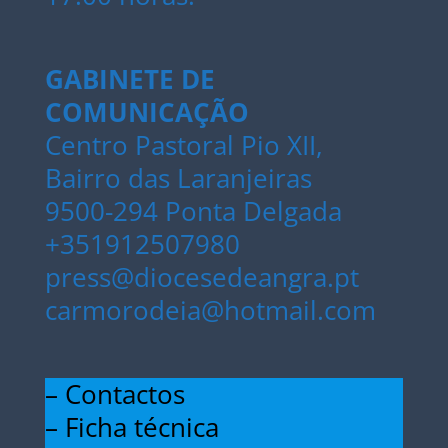
GABINETE DE
COMUNICAÇÃO
Centro Pastoral Pio XII,
Bairro das Laranjeiras
9500-294 Ponta Delgada
+351912507980
press@diocesedeangra.pt
carmorodeia@hotmail.com
– Contactos
– Ficha técnica