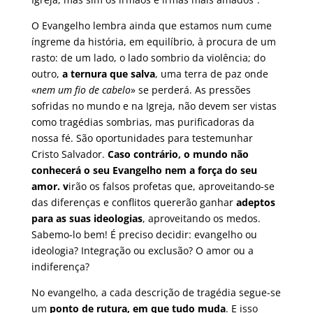
O Evangelho lembra ainda que estamos num cume
íngreme da história, em equilíbrio, à procura de um
rasto: de um lado, o lado sombrio da violência; do
outro,
a ternura que salva
, uma terra de paz onde
«
nem um fio de cabelo
» se perderá. As pressões
sofridas no mundo e na Igreja, não devem ser vistas
como tragédias sombrias, mas purificadoras da
nossa fé. São oportunidades para testemunhar
Cristo Salvador.
Caso contrário, o mundo não
conhecerá o seu Evangelho nem a força do seu
amor. v
irão os falsos profetas que, aproveitando-se
das diferenças e conflitos quererão ganhar
adeptos
para as suas ideologias
, aproveitando os medos.
Sabemo-lo bem! É preciso decidir: evangelho ou
ideologia? Integração ou exclusão? O amor ou a
indiferença?
No evangelho, a cada descrição de tragédia segue-se
um
ponto de rutura, em que tudo muda
. E isso