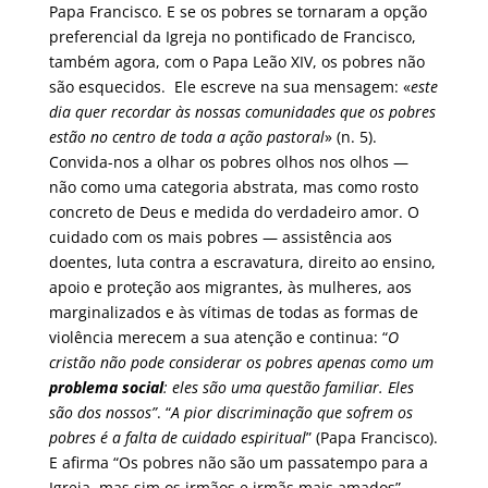
Papa Francisco. E se os pobres se tornaram a opção
preferencial da Igreja no pontificado de Francisco,
também agora, com o Papa Leão XIV, os pobres não
são esquecidos. Ele escreve na sua mensagem: «
este
dia quer recordar às nossas comunidades que os pobres
estão no centro de toda a ação pastoral
» (n. 5).
Convida-nos a olhar os pobres olhos nos olhos —
não como uma categoria abstrata, mas como rosto
concreto de Deus e medida do verdadeiro amor. O
cuidado com os mais pobres — assistência aos
doentes, luta contra a escravatura, direito ao ensino,
apoio e proteção aos migrantes, às mulheres, aos
marginalizados e às vítimas de todas as formas de
violência merecem a sua atenção e continua: “
O
cristão não pode considerar os pobres apenas como um
problema social
: eles são uma questão familiar. Eles
são dos nossos”
. “
A pior discriminação que sofrem os
pobres é a falta de cuidado espiritual
” (Papa Francisco).
E afirma “Os pobres não são um passatempo para a
Igreja, mas sim os irmãos e irmãs mais amados”.