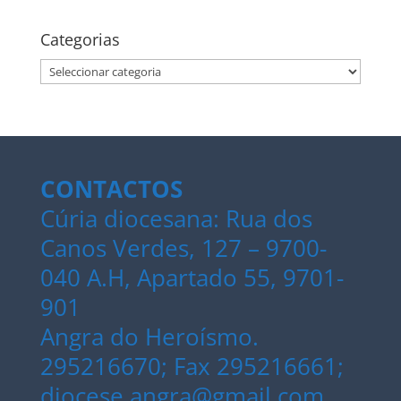
Categorias
Categorias
CONTACTOS
Cúria diocesana: Rua dos
Canos Verdes, 127 – 9700-
040 A.H, Apartado 55, 9701-
901
Angra do Heroísmo.
295216670; Fax 295216661;
diocese.angra@gmail.com