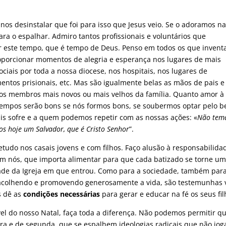
os desinstalar que foi para isso que Jesus veio. Se o adoramos n
ra o espalhar. Admiro tantos profissionais e voluntários que
ar este tempo, que é tempo de Deus. Penso em todos os que inven
roporcionar momentos de alegria e esperança nos lugares de mais
ociais por toda a nossa diocese, nos hospitais, nos lugares de
entos prisionais, etc. Mas são igualmente belas as mãos de pais e
s membros mais novos ou mais velhos da família. Quanto amor à 
empos serão bons se nós formos bons, se soubermos optar pelo 
s sofre e a quem podemos repetir com as nossas ações: «
Não tema
os hoje um Salvador, que é Cristo Senhor
”.
udo nos casais jovens e com filhos. Faço alusão à responsabilida
em nós, que importa alimentar para que cada batizado se torne u
ade da Igreja em que entrou. Como para a sociedade, também par
s, acolhendo e promovendo generosamente a vida, são testemunhas 
s dê as
condições necessárias
para gerar e educar na fé os seus fil
ível do nosso Natal, faça toda a diferença. Não podemos permitir q
ra e de segunda, que se espalhem ideologias radicais que não jo