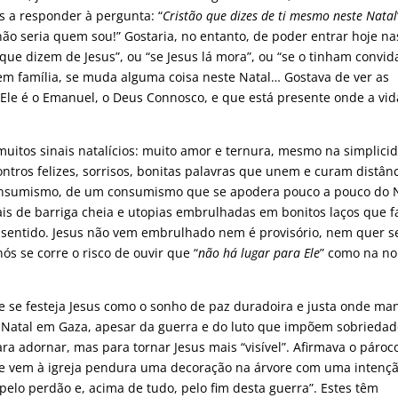
s a responder à pergunta: “
Cristão que dizes de ti mesmo neste Natal
ão seria quem sou!” Gostaria, no entanto, de poder entrar hoje na
que dizem de Jesus”, ou “se Jesus lá mora”, ou “se o tinham convi
 em família, se muda alguma coisa neste Natal… Gostava de ver as
 Ele é o Emanuel, o Deus Connosco, e que está presente onde a vid
uitos sinais natalícios: muito amor e ternura, mesmo na simplici
ontros felizes, sorrisos, bonitas palavras que unem e curam distânc
onsumismo, de um consumismo que se apodera pouco a pouco do 
is de barriga cheia e utopias embrulhadas em bonitos laços que 
 sentido. Jesus não vem embrulhado nem é provisório, nem quer s
s se corre o risco de ouvir que “
não há lugar para Ele
” como na no
 se festeja Jesus como o sonho de paz duradoira e justa onde ma
o Natal em Gaza, apesar da guerra e do luto que impõem sobriedad
a adornar, mas para tornar Jesus mais “visível”. Afirmava o pároc
ue vem à igreja pendura uma decoração na árvore com uma intenç
 pelo perdão e, acima de tudo, pelo fim desta guerra”. Estes têm