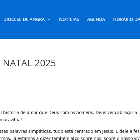
DIOCESE DE ANGRA
NOTÍCIAS
AGENDA
HORÁRIO DA
 NATAL 2025
O
vel história de amor que Deus com os homens. Deus veio abraçar a
 maravilha!
ssas palavras simpáticas, tudo está centrado em Jesus. É dele a fes
sermos, já estamos a dizer também algo sobre nós, sobre o nosso viv