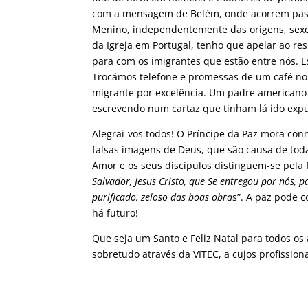
com a mensagem de Belém, onde acorrem pastor
Menino, independentemente das origens, sexo 
da Igreja em Portugal, tenho que apelar ao res
para com os imigrantes que estão entre nós. 
Trocámos telefone e promessas de um café no
migrante por excelência. Um padre americano a
escrevendo num cartaz que tinham lá ido expu
Alegrai-vos todos! O Príncipe da Paz mora conn
falsas imagens de Deus, que são causa de toda
Amor e os seus discípulos distinguem-se pela
Salvador, Jesus Cristo, que Se entregou por nós,
purificado, zeloso das boas obra
s”. A paz pode 
há futuro!
Que seja um Santo e Feliz Natal para todos 
sobretudo através da VITEC, a cujos profission