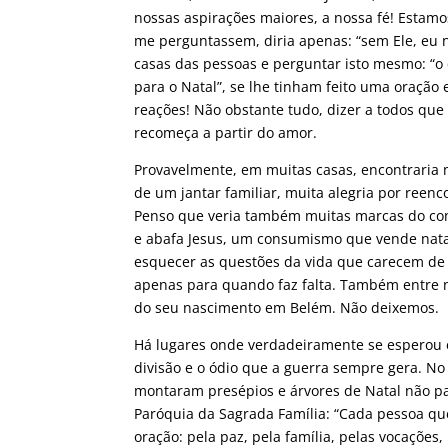
nossas aspirações maiores, a nossa fé! Estamo
me perguntassem, diria apenas: “sem Ele, eu n
casas das pessoas e perguntar isto mesmo: “o 
para o Natal”, se lhe tinham feito uma oração
reações! Não obstante tudo, dizer a todos que
recomeça a partir do amor.
Provavelmente, em muitas casas, encontraria m
de um jantar familiar, muita alegria por reenc
Penso que veria também muitas marcas do c
e abafa Jesus, um consumismo que vende nata
esquecer as questões da vida que carecem de
apenas para quando faz falta. Também entre nó
do seu nascimento em Belém. Não deixemos.
Há lugares onde verdadeiramente se esperou e
divisão e o ódio que a guerra sempre gera. N
montaram presépios e árvores de Natal não par
Paróquia da Sagrada Família: “Cada pessoa q
oração: pela paz, pela família, pelas vocações,