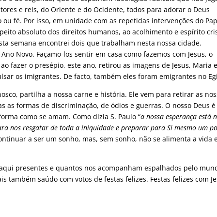
es e reis, do Oriente e do Ocidente, todos para adorar o Deus
ou fé. Por isso, em unidade com as repetidas intervenções do Pa
peito absoluto dos direitos humanos, ao acolhimento e espírito cri
Esta semana encontrei dois que trabalham nesta nossa cidade.
 Ano Novo. Façamo-los sentir em casa como fazemos com Jesus, o
o fazer o presépio, este ano, retirou as imagens de Jesus, Maria e
lsar os imigrantes. De facto, também eles foram emigrantes no Egi
osco, partilha a nossa carne e história. Ele vem para retirar as no
s as formas de discriminação, de ódios e guerras. O nosso Deus é
 forma como se amam. Como dizia S. Paulo “
a nossa esperança está 
 para nos resgatar de toda a iniquidade e preparar para Si mesmo um p
continuar a ser um sonho, mas, sem sonho, não se alimenta a vida 
os aqui presentes e quantos nos acompanham espalhados pelo mun
ais também saúdo com votos de festas felizes. Festas felizes com Je