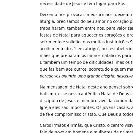
necessidade de Jesus e têm lugar para Ele.
Deixemo-nos provocar, meus irmãos, deixemo-n
liturgia, precisamos do Seu amor no coração pa
trabalharam, também entre nós, para valoriz
festas de Natal para aquecer os corações e p
sofrimento e solidão: nas muitas Instituições S
acolhimento dos “sem abrigo”, nos estabelecim
mães que preparam os mimos natalícios para o
É também um tempo de dificuldades, mas os t
que faz bem aos outros, sobretudo a quem mai
porque vos anuncio uma grande alegria: nasceu-v
Na mensagem de Natal deste ano pensei sobret
batismo, esse nosso autêntico Natal de Deus 
discípulo de Jesus e membro vivo da comunid
Igreja eles são importantes. Os jovens casai
de fé e compromisso cristão. Que Deus a todo
Caros irmãos e irmãs, que Cristo, o centro vis
fale de novo em homens e mulheres de primei