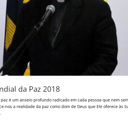
dial da Paz 2018
 A paz é um anseio profundo radicado em cada pessoa que nem se
erece-nos a realidade da paz como dom de Deus que Ele oferece às S
.