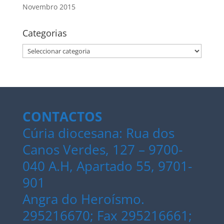
Novembro 2015
Categorias
Categorias
CONTACTOS
Cúria diocesana: Rua dos
Canos Verdes, 127 – 9700-
040 A.H, Apartado 55, 9701-
901
Angra do Heroísmo.
295216670; Fax 295216661;