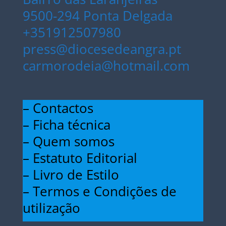
9500-294 Ponta Delgada
+351912507980
press@diocesedeangra.pt
carmorodeia@hotmail.com
– Contactos
– Ficha técnica
– Quem somos
– Estatuto Editorial
– Livro de Estilo
– Termos e Condições de
utilização