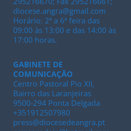
295216670; Fax 295216661;
diocese.angra@gmail.com
Horário: 2ª a 6ª feira das
09:00 às 13:00 e das 14:00 às
17:00 horas.
GABINETE DE
COMUNICAÇÃO
Centro Pastoral Pio XII,
Bairro das Laranjeiras
9500-294 Ponta Delgada
+351912507980
press@diocesedeangra.pt