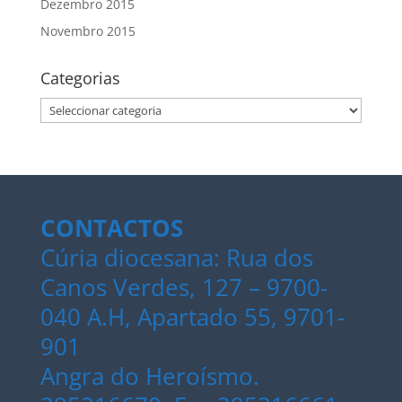
Dezembro 2015
Novembro 2015
Categorias
Categorias
CONTACTOS
Cúria diocesana: Rua dos
Canos Verdes, 127 – 9700-
040 A.H, Apartado 55, 9701-
901
Angra do Heroísmo.