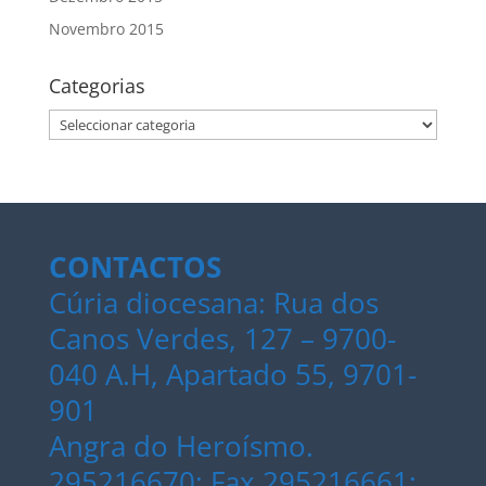
Novembro 2015
Categorias
Categorias
CONTACTOS
Cúria diocesana: Rua dos
Canos Verdes, 127 – 9700-
040 A.H, Apartado 55, 9701-
901
Angra do Heroísmo.
295216670; Fax 295216661;