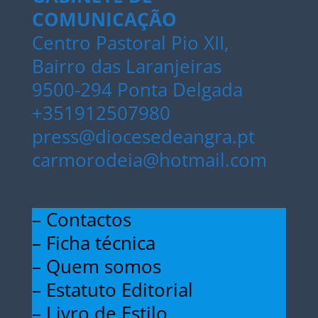
COMUNICAÇÃO
Centro Pastoral Pio XII,
Bairro das Laranjeiras
9500-294 Ponta Delgada
+351912507980
press@diocesedeangra.pt
carmorodeia@hotmail.com
– Contactos
– Ficha técnica
– Quem somos
– Estatuto Editorial
– Livro de Estilo