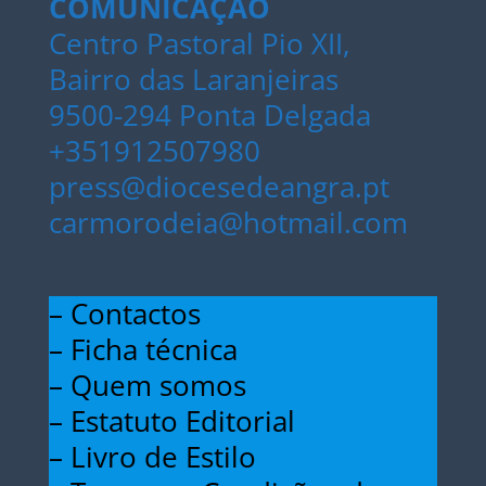
COMUNICAÇÃO
Centro Pastoral Pio XII,
Bairro das Laranjeiras
9500-294 Ponta Delgada
+351912507980
press@diocesedeangra.pt
carmorodeia@hotmail.com
– Contactos
– Ficha técnica
– Quem somos
– Estatuto Editorial
– Livro de Estilo