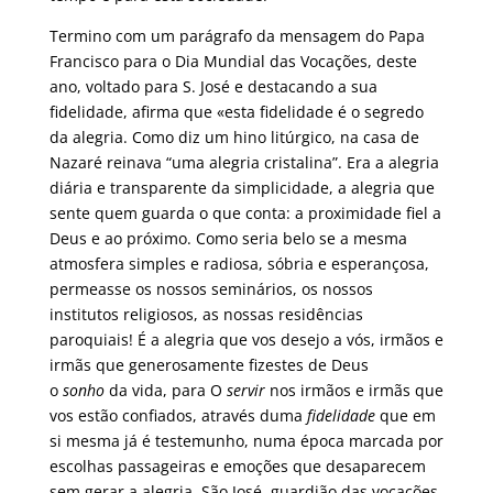
Termino com um parágrafo da mensagem do Papa
Francisco para o Dia Mundial das Vocações, deste
ano, voltado para S. José e destacando a sua
fidelidade, afirma que «esta fidelidade é o segredo
da alegria. Como diz um hino litúrgico, na casa de
Nazaré reinava “uma alegria cristalina”. Era a alegria
diária e transparente da simplicidade, a alegria que
sente quem guarda o que conta: a proximidade fiel a
Deus e ao próximo. Como seria belo se a mesma
atmosfera simples e radiosa, sóbria e esperançosa,
permeasse os nossos seminários, os nossos
institutos religiosos, as nossas residências
paroquiais! É a alegria que vos desejo a vós, irmãos e
irmãs que generosamente fizestes de Deus
o
sonho
da vida, para O
servir
nos irmãos e irmãs que
vos estão confiados, através duma
fidelidade
que em
si mesma já é testemunho, numa época marcada por
escolhas passageiras e emoções que desaparecem
sem gerar a alegria. São José, guardião das vocações,