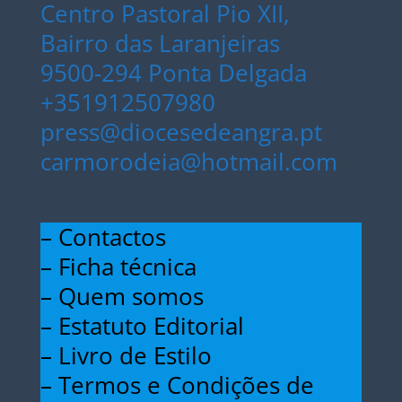
Centro Pastoral Pio XII,
Bairro das Laranjeiras
9500-294 Ponta Delgada
+351912507980
press@diocesedeangra.pt
carmorodeia@hotmail.com
– Contactos
– Ficha técnica
– Quem somos
– Estatuto Editorial
– Livro de Estilo
– Termos e Condições de