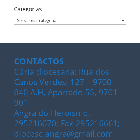
Categorias
Categorias
CONTACTOS
Cúria diocesana: Rua dos
Canos Verdes, 127 – 9700-
040 A.H, Apartado 55, 9701-
901
Angra do Heroísmo.
295216670; Fax 295216661;
diocese.angra@gmail.com