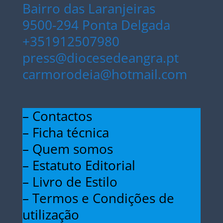
Bairro das Laranjeiras
9500-294 Ponta Delgada
+351912507980
press@diocesedeangra.pt
carmorodeia@hotmail.com
– Contactos
– Ficha técnica
– Quem somos
– Estatuto Editorial
– Livro de Estilo
– Termos e Condições de
utilização