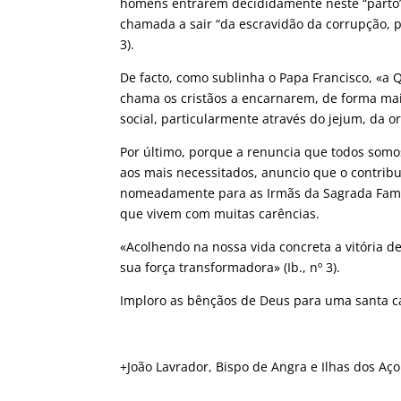
homens entrarem decididamente neste “parto” 
chamada a sair “da escravidão da corrupção, pa
3).
De facto, como sublinha o Papa Francisco, «a 
chama os cristãos a encarnarem, de forma mais 
social, particularmente através do jejum, da or
Por último, porque a renuncia que todos som
aos mais necessitados, anuncio que o contribu
nomeadamente para as Irmãs da Sagrada Famíli
que vivem com muitas carências.
«Acolhendo na nossa vida concreta a vitória d
sua força transformadora» (Ib., nº 3).
Imploro as bênçãos de Deus para uma santa 
+João Lavrador, Bispo de Angra e Ilhas dos Aço