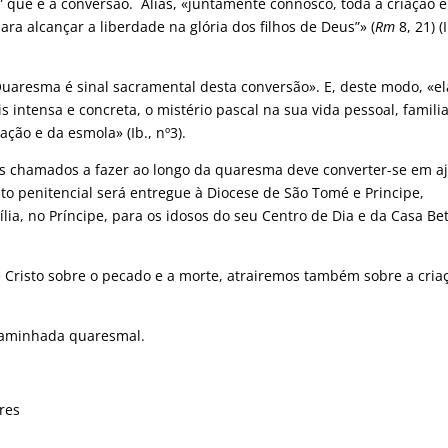
que é a conversão. Aliás, «juntamente connosco, toda a criação é
ra alcançar a liberdade na glória dos filhos de Deus”» (
Rm
8, 21) (
Quaresma é sinal sacramental desta conversão». E, deste modo, «el
intensa e concreta, o mistério pascal na sua vida pessoal, familia
ação e da esmola» (Ib., nº3).
os chamados a fazer ao longo da quaresma deve converter-se em a
to penitencial será entregue à Diocese de São Tomé e Principe,
a, no Príncipe, para os idosos do seu Centro de Dia e da Casa Bet
e Cristo sobre o pecado e a morte, atrairemos também sobre a cria
caminhada quaresmal.
res