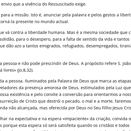
 envio que a vivência do Ressuscitado exige.
ara a missão. Isto é, anunciar pela palavra e pelos gestos a liber
 torná-la presente no mundo actual.
 que vá contra a liberdade humana. Mas é a mesma sociedade que c
solidão, para o desespero, para a falta de sentido da vida e tantos
e dão azo a tantos emigrados, refugiados, desempregados, tirani
da pessoa e não pode prescindir de Deus. A propósito refere S. João
livres» (Jo.8,32).
da a pessoa. Iluminados pela Palavra de Deus que marca as etapa
reveladores da presença amorosa de Deus, estimulados pela Luz qu
nossa existência e pelo convite à conversão para orientarmos a nos
surreição de Cristo que destrói o pecado, o mal e a morte, faremos
nda não alcançada, mas oferecida por Deus no Seu Filho Jesus Cris
har na expectativa e na espera «impaciente» da criação, convida 
 porque esta espera só será satisfeita quando os cristãos e todos