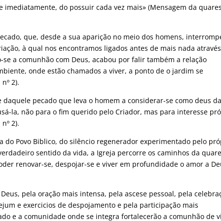
do e imediatamente, do possuir cada vez mais» (Mensagem da quar
 pecado, que, desde a sua aparição no meio dos homens, interromp
ação, à qual nos encontramos ligados antes de mais nada atravé
o-se a comunhão com Deus, acabou por falir também a relação
iente, onde estão chamados a viver, a ponto de o jardim se
 nº 2).
-se daquele pecado que leva o homem a considerar-se como deus d
 usá-la, não para o fim querido pelo Criador, mas para interesse pr
 nº 2).
 do Povo Biblico, do silêncio regenerador experimentado pelo pró
 verdadeiro sentido da vida, a Igreja percorre os caminhos da qua
poder renovar-se, despojar-se e viver em profundidade o amor a De
 Deus, pela oração mais intensa, pela ascese pessoal, pela celebra
jejum e exercicios de despojamento e pela participação mais
ado e a comunidade onde se integra fortalecerão a comunhão de v