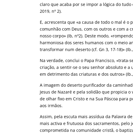
claro que acaba por se impor a lógica do tu
2019, nº 2).
E, acrescenta que «a causa de todo o mal é o
comunhão com Deus, com os outros e com a cri
nosso corpo» (Ib, nº2). Deste modo, «rompend
harmoniosa dos seres humanos com o meio amb
transformar num deserto (cf. Gn 3, 17-18)» (Ib.,
Na verdade, conclui o Papa Francisco, «trata
criação, a sentir-se o seu senhor absoluto e a
em detrimento das criaturas e dos outros» (Ib.,
A imagem do deserto purificador da caminhada
Jesus de Nazaré e pela solidão que propicia o
de olhar fixo em Cristo e na Sua Páscoa para 
aos irmãos.
Assim, pela escuta mais assídua da Palavra de
mais activa e frutuosa dos sacramentos, pelo 
comprometida na comunidade cristã, o baptiz