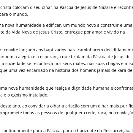
cristã colocam o seu olhar na Pascoa de Jesus de Nazaré e recon
e para o mundo.
ma nova humanidade a edificar, um mundo novo a construir e uma
nte da Vida Nova de Jesus Cristo, entregue por amor e vivido na
 um convite lançado aos baptizados para caminharem decididament
unhem a alegria e a esperança que brotam da Páscoa de Jesus de
a sociedade se reconheça nos seus males, nas suas chagas e mis
o que uma vez encarnado na história dos homens jamais deixará de
 uma nova humanidade que realça a dignidade humana e confronta
 e o egoísmo instalado.
ste ano, ao convidar a olhar a criação com um olhar mais purifi
ompromete todas as pessoas de qualquer credo, raça, ou convicçã
 continuamente para a Páscoa, para o horizonte da Ressurreição, 