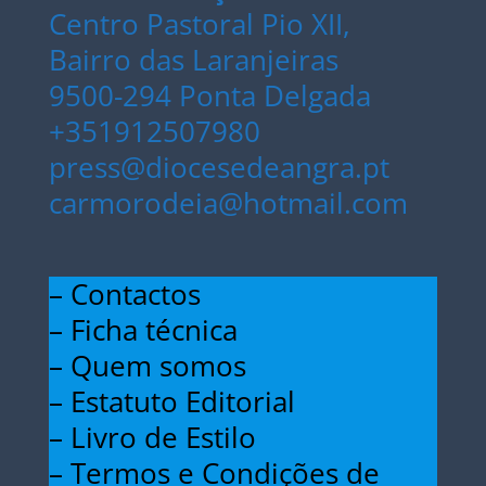
Centro Pastoral Pio XII,
Bairro das Laranjeiras
9500-294 Ponta Delgada
+351912507980
press@diocesedeangra.pt
carmorodeia@hotmail.com
– Contactos
– Ficha técnica
– Quem somos
– Estatuto Editorial
– Livro de Estilo
– Termos e Condições de