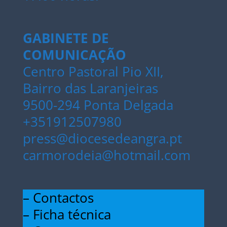
GABINETE DE
COMUNICAÇÃO
Centro Pastoral Pio XII,
Bairro das Laranjeiras
9500-294 Ponta Delgada
+351912507980
press@diocesedeangra.pt
carmorodeia@hotmail.com
– Contactos
– Ficha técnica