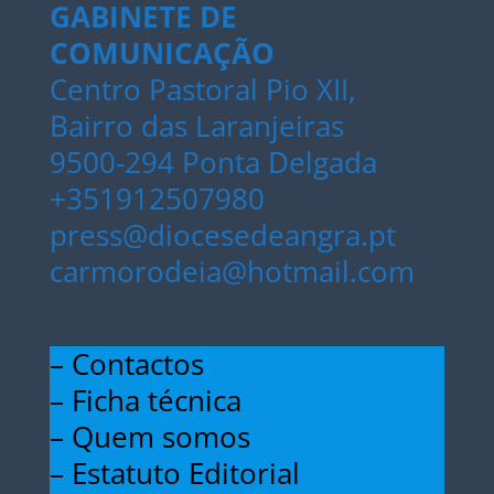
GABINETE DE
COMUNICAÇÃO
Centro Pastoral Pio XII,
Bairro das Laranjeiras
9500-294 Ponta Delgada
+351912507980
press@diocesedeangra.pt
carmorodeia@hotmail.com
– Contactos
– Ficha técnica
– Quem somos
– Estatuto Editorial