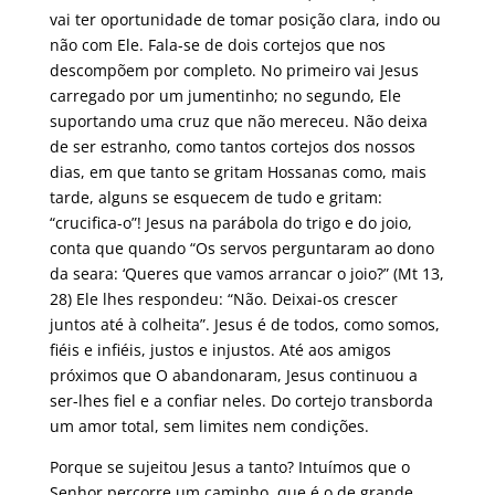
vai ter oportunidade de tomar posição clara, indo ou
não com Ele. Fala-se de dois cortejos que nos
descompõem por completo. No primeiro vai Jesus
carregado por um jumentinho; no segundo, Ele
suportando uma cruz que não mereceu. Não deixa
de ser estranho, como tantos cortejos dos nossos
dias, em que tanto se gritam Hossanas como, mais
tarde, alguns se esquecem de tudo e gritam:
“crucifica-o”! Jesus na parábola do trigo e do joio,
conta que quando “Os servos perguntaram ao dono
da seara: ‘Queres que vamos arrancar o joio?” (Mt 13,
28) Ele lhes respondeu: “Não. Deixai-os crescer
juntos até à colheita”. Jesus é de todos, como somos,
fiéis e infiéis, justos e injustos. Até aos amigos
próximos que O abandonaram, Jesus continuou a
ser-lhes fiel e a confiar neles. Do cortejo transborda
um amor total, sem limites nem condições.
Porque se sujeitou Jesus a tanto? Intuímos que o
Senhor percorre um caminho, que é o de grande