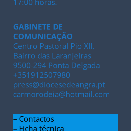
17:00 horas.
GABINETE DE
COMUNICAÇÃO
Centro Pastoral Pio XII,
Bairro das Laranjeiras
9500-294 Ponta Delgada
+351912507980
press@diocesedeangra.pt
carmorodeia@hotmail.com
– Contactos
– Ficha técnica