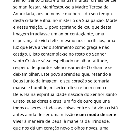
Senhor Santo Cristo é uma das muitas formas de Ele
se manifestar. Manifestou-se a Madre Teresa da
Anunciada, aos homens e mulheres do seu tempo,
desta cidade e ilha, no mistério da Sua paixão, Morte
e Ressurreição. O povo açoriano deixou que desta
imagem irradiasse um amor contagiante, uma
esperança de vida feliz, mesmo nos sacrifícios, uma
luz que leva a ver o sofrimento como graça e não
castigo. E isto contempla-se no rosto do Senhor
santo Cristo e vê-se espelhado no olhar, atitude,
respeito de quantos silenciosamente O olham e se
deixam olhar. Este povo aprendeu que, rezando a
Deus junto da imagem, o seu coração se tornaria
manso e humilde, misericordioso e bom como o
Dele. Há na espiritualidade nascida do Senhor Santo
Cristo, suas dores e cruz, um fio de ouro que une
todos os seres e todas as coisas entre si! A vida cristã
antes ainda de ser uma missão
é um modo de ser e
viver
à maneira de Deus, à maneira da Trindade,
que nos dá um coração novo e olhos novos, uma