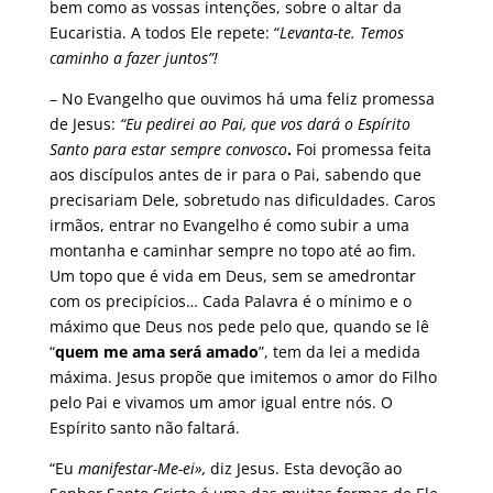
bem como as vossas intenções, sobre o altar da
Eucaristia. A todos Ele repete: “
Levanta-te. Temos
caminho a fazer juntos”!
– No Evangelho que ouvimos há uma feliz promessa
de Jesus:
“Eu pedirei ao Pai, que vos dará o Espírito
Santo para estar sempre convosco
.
Foi promessa feita
aos discípulos antes de ir para o Pai, sabendo que
precisariam Dele, sobretudo nas dificuldades. Caros
irmãos, entrar no Evangelho é como subir a uma
montanha e caminhar sempre no topo até ao fim.
Um topo que é vida em Deus, sem se amedrontar
com os precipícios… Cada Palavra é o mínimo e o
máximo que Deus nos pede pelo que, quando se lê
“
quem me ama será amado
”, tem da lei a medida
máxima. Jesus propõe que imitemos o amor do Filho
pelo Pai e vivamos um amor igual entre nós. O
Espírito santo não faltará.
“Eu
manifestar-Me-ei»,
diz Jesus. Esta devoção ao