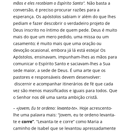
mãos e eles recebiam o Espírito Santo”.
Não basta a
conversão, é preciso procurar razões para a
esperança. Os apóstolos sabiam ir além do que lhes
pediam e fazer descobrir o verdadeiro projeto de
Deus inscrito no íntimo de quem pede. Deus é muito
mais do que um mero pedido, uma missa ou um
casamento; é muito mais que uma oração ou
devoção ocasional, embora já lá está esteja! Os
Apóstolos, ensinavam, impunham-lhes as mãos para
comunicar o Espírito Santo e saciavam-lhes a Sua
sede maior, a sede de Deus. É uma arte que os
pastores e responsáveis devem desenvolver:
discernir e acompanhar itinerários de fé que cada
vez são menos massificados e iguais para todos. Que
o Senhor nos dê uma santa ambição cristã.
– «Jovem, Eu te ordeno: levanta-te»
. Hoje acrescento-
lhe uma palavra mais: “Jovem, eu te ordeno levanta-
te e
corre”
. “Levanta-te e corre” como Maria a
caminho de Isabel que se levantou apressadamente