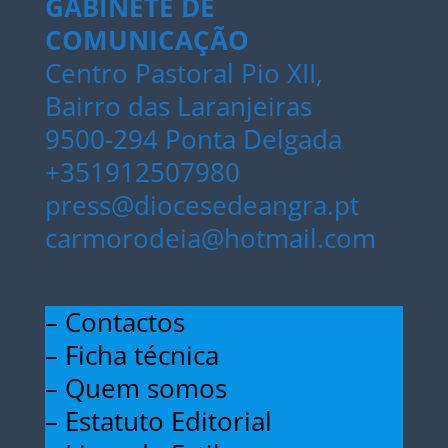
GABINETE DE
COMUNICAÇÃO
Centro Pastoral Pio XII,
Bairro das Laranjeiras
9500-294 Ponta Delgada
+351912507980
press@diocesedeangra.pt
carmorodeia@hotmail.com
– Contactos
– Ficha técnica
– Quem somos
– Estatuto Editorial