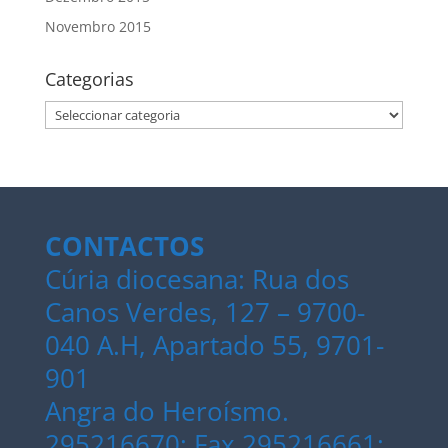
Novembro 2015
Categorias
Categorias
CONTACTOS
Cúria diocesana: Rua dos
Canos Verdes, 127 – 9700-
040 A.H, Apartado 55, 9701-
901
Angra do Heroísmo.
295216670; Fax 295216661;