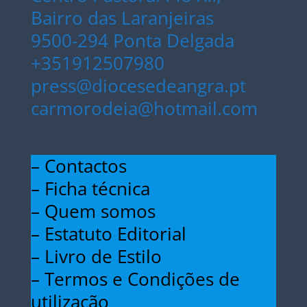
Bairro das Laranjeiras
9500-294 Ponta Delgada
+351912507980
press@diocesedeangra.pt
carmorodeia@hotmail.com
– Contactos
– Ficha técnica
– Quem somos
– Estatuto Editorial
– Livro de Estilo
– Termos e Condições de
utilização