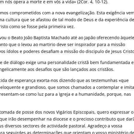
 nós opera a morte e em vós a vida» (2Cor. 4, 10-12).
stamos comprometidos com a nova evangelização. Esta exigência ve
a cultura que se afastou de tal modo de Deus e da experiência de
risto como se fosse pela primeira vez.
evou o Beato João Baptista Machado até ao Japão oferecendo àquel
nto que o levou ao martirio deve ser inspirador para a missão
s ídolos e poderes desafiam a missão do discipulo de Jesus Cristo
de de diálogo exige uma personalidade cristã bem fundamentada e
gelicamente aos desafios que são lançados aos cristãos.
arecida de esperança exorta-nos dizendo que as testemunhas «que
l eloquente e grandioso, que somos chamados a contemplar e imita
presentam-se como luz para a Igreja e a humanidade, porque, nas
 tomada de posse dos novos Vigários Episcopais, quero expressar 
l que irão desempenhar na diocese e o precioso contributo que dar
s diversos sectores de actividade pastoral. Agradeço a vossa
 para seguirdes as determinações que orientam o vosso ministério d