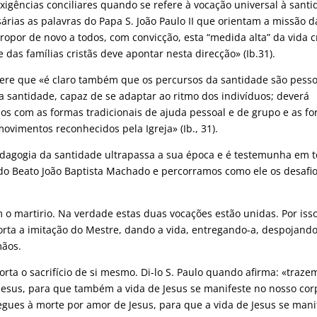
cias conciliares quando se refere à vocação universal à santi
ias as palavras do Papa S. João Paulo II que orientam a missão d
propor de novo a todos, com convicção, esta “medida alta” da vida c
 das famílias cristãs deve apontar nesta direcção» (Ib.31).
refere que «é claro também que os percursos da santidade são pesso
 santidade, capaz de se adaptar ao ritmo dos indivíduos; deverá
dos com as formas tradicionais de ajuda pessoal e de grupo e as f
ovimentos reconhecidos pela Igreja» (Ib., 31).
dagogia da santidade ultrapassa a sua época e é testemunha em 
do Beato João Baptista Machado e percorramos como ele os desafi
o martirio. Na verdade estas duas vocações estão unidas. Por iss
porta a imitação do Mestre, dando a vida, entregando-a, despojand
mãos.
ta o sacrifício de si mesmo. Di-lo S. Paulo quando afirma: «traze
Jesus, para que também a vida de Jesus se manifeste no nosso cor
egues à morte por amor de Jesus, para que a vida de Jesus se mani