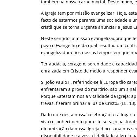
também na nossa carne mortal. Deste modo, em
A Igreja tem por missão evangelizar. Hoje, e
facto de estarmos perante uma sociedade e um
cristã que se torna urgente anunciar a Jesus C
Neste sentido, a missão evangelizadora que l
povo o Evangelho e da qual resultou um confro
evangelizadora nos nossos tempos em que novo
Ter audácia, coragem, serenidade e capacida
enraizada em Cristo de modo a responder evan
S. João Paulo II, referindo-se à Europa tão c
enfrentaram a prova do martírio, são um sina
Porque «atestam-nos a vitalidade da Igreja; a
trevas, fizeram brilhar a luz de Cristo» (EE, 13).
Dado que nesta nossa celebração terá lugar a
vivo reconhecimento por este serviço pastora
dinamização da nossa Igreja diocesana nos seu
disponibilidade e a vossa fidelidade à Igreja