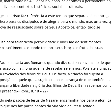
martirizado há 400 anos no Japão, celebramos a permanente en
 diversos contextos históricos, sociais e culturais.
s Cristo faz referência a este tempo que separa a Sua entrega
horo para os discípulos e de alegria para o mundo; mas uma vez 
 nova de ressuscitado sobre os Seus Apóstolos, então, tudo se
para falar desta perplexidade e inversão de sentimentos,
 os sofrimentos quando tem nos seus braços o fruto das suas
o na carta aos Romanos quando diz: «estou convencido de que
ação com a glória que há-de revelar-se em nós. Pois até a criaçã
revelação dos filhos de Deus. De facto, a criação foi sujeita à
sposição daquele que a sujeitou – na esperança de que também el
cançar a liberdade na glória dos filhos de Deus. Bem sabemos com
 presente» (Rom., 8, 18 – 22).
pela páscoa de Jesus de Nazaré, encaminha-nos para a glorifica
to que nos faz participantes da Sua Vida de Ressuscitado.