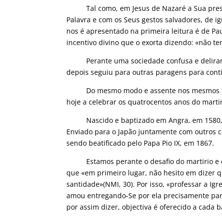
Tal como, em Jesus de Nazaré a Sua presen
Palavra e com os Seus gestos salvadores, de 
nos é apresentado na primeira leitura é de P
incentivo divino que o exorta dizendo: «não te
Perante uma sociedade confusa e delirante,
depois seguiu para outras paragens para conti
Do mesmo modo e assente nos mesmos funda
hoje a celebrar os quatrocentos anos do marti
Nascido e baptizado em Angra, em 1580, in
Enviado para o Japão juntamente com outros co
sendo beatificado pelo Papa Pio IX, em 1867.
Estamos perante o desafio do martirio e da 
que «
em primeiro lugar, não hesito em dizer 
santidade»(NMI, 30). Por isso, «professar a Igr
amou entregando-Se por ela precisamente para a
por assim dizer, objectiva é oferecido a cada b