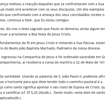
ça motivou a reacção daqueles que se confrontaram com a Sua
igual modo virá acontecer com os seus discípulos. Um dos exemplos
aulo que confrontado com a ameaça dos seus concidadãos recebe o
mas, continua a falar, que Eu estou contigo».
 diz-nos o texto sagrado que Paulo se demorou ainda algum te
nuar a proclamar a Boa Nova de Jesus Cristo.
mentos da fé em Jesus Cristo e imitando a Sua Páscoa, esta
rio do Beato João Baptista Machado, Padroeiro da nossa diocese.
gressou na Companhia de Jesus e foi ordenado sacerdote em G
mpanheiros, aí receberia a coroa do martírio a 22 de Maio de 161
santidade. Usando as palavras de S. João Paulo II, podemos afi
que o horizonte para que deve tender todo o caminho pastoral é a
eja como santa significa apontar o seu rosto de Esposa de Cristo, q
 santificar (cf. Ef 5,25-26)»(Ib.). Deste modo, «este dom de sant
aptizado»(Ib.).