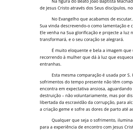
Na figura do Beato João Baptista Machado, 
de Jesus Cristo através dos Seus discípulos, nos
No Evangelho que acabamos de escutar, Jesu
Sua vinda descrevendo-o como lamentação e c
Ele venha na Sua glorificação e projecte a luz
transformará, e o seu coração se alegrará.
É muito eloquente e bela a imagem que usa 
recorrendo à mulher que dá à luz que esquece
entranhas.
Esta mesma comparação é usada por S. Paul
sofrimentos do tempo presente não têm compar
encontra em expectativa ansiosa, aguardando a 
destruição – não voluntariamente, mas por di
libertada da escravidão da corrupção, para al
a criação geme e sofre as dores de parto até ao
Qualquer que seja o sofrimento, iluminado 
para a experiência de encontro com Jesus Cris