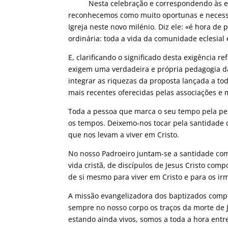
Nesta celebração e correspondendo às exigên
reconhecemos como muito oportunas e necessár
Igreja neste novo milénio. Diz ele: «é hora de 
ordinária: toda a vida da comunidade eclesial e
E, clarificando o significado desta exigência 
exigem uma verdadeira e própria pedagogia da
integrar as riquezas da proposta lançada a to
mais recentes oferecidas pelas associações e m
Toda a pessoa que marca o seu tempo pela pe
os tempos. Deixemo-nos tocar pela santidade 
que nos levam a viver em Cristo.
No nosso Padroeiro juntam-se a santidade com 
vida cristã, de discípulos de Jesus Cristo com
de si mesmo para viver em Cristo e para os ir
A missão evangelizadora dos baptizados compor
sempre no nosso corpo os traços da morte de 
estando ainda vivos, somos a toda a hora entr