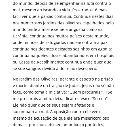
do mundo, depois de se empenhar na luta contra o
mal, mesmo arriscando a vida. Prostrados, é mais
fácil ver que a paixão continua. Continua nestes dias
nos numerosos jardins das oliveiras espalhados pelo
mundo onde a morte semeia angústia como na
Ucrânia; continua nos muitos países deste mundo,
onde milhões de refugiados não encontram a paz;
continua nos doentes deixados sozinhos em agonia;
continua naqueles idosos abandonados em hospitais
ou Casas de Recolhimento; continua onde quer que
se sue sangue, devido à dor e ao desespero.
No Jardim das Oliveiras, perante o espetro na prisão
e morte, diante da traição de Judas, Jesus não só não
foge, como toma a iniciativa: “Quem procurais?”, «Se
me procurais a mim, deixai ficar estes» e “Sou eu”!
Ele não quer que os seus sejam afetados e
sucumbam ao mal. A oposição contra ele vem
mesmo da acusação de que ele era misericordioso
demais; por causa do seu amor louco por todos,