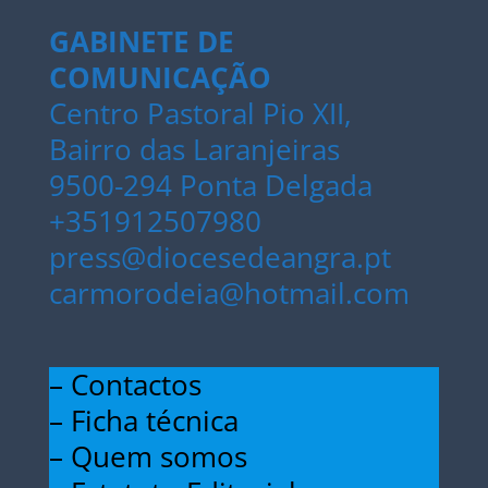
GABINETE DE
COMUNICAÇÃO
Centro Pastoral Pio XII,
Bairro das Laranjeiras
9500-294 Ponta Delgada
+351912507980
press@diocesedeangra.pt
carmorodeia@hotmail.com
– Contactos
– Ficha técnica
– Quem somos