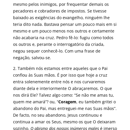
mesmo pelos inimigos, por frequentar demais os
pecadores e cobradores de impostos. Se tivesse
baixado as exigências do evangelho, ninguém lhe
teria dito nada. Bastava pensar um pouco mais em si
mesmo e um pouco menos nos outros e certamente
não acabaria na cruz. Pedro fê-lo: fugiu como todos
os outros e, perante o interrogatório da criada,
negou sequer conhecê-lo. Com uma frase de
negação, salvou-se.
2. Também nós estamos entre aqueles que o Pai
confiou às Suas mãos. É por isso que hoje a cruz
entra solenemente entre nós e nos curvaremos
diante dela e interiormente O abraçaremos. O que
nos dirá Ele? Talvez algo como: “Se não me amas tu,
quem me amará”? ou, “
Coragem
, eu também gritei o
abandono do Pai, mas entreguei-me nas Suas mãos”.
De facto, no seu abandono, Jesus continuou e
continua a amar os Seus, mesmo os que O deixaram
sozinho.
O abismo
dos nossos inúmeros males
é imerso