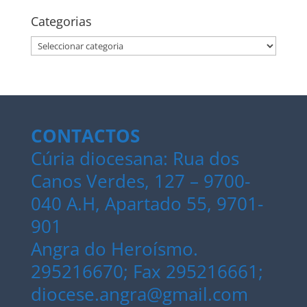
Categorias
Categorias
CONTACTOS
Cúria diocesana: Rua dos
Canos Verdes, 127 – 9700-
040 A.H, Apartado 55, 9701-
901
Angra do Heroísmo.
295216670; Fax 295216661;
diocese.angra@gmail.com