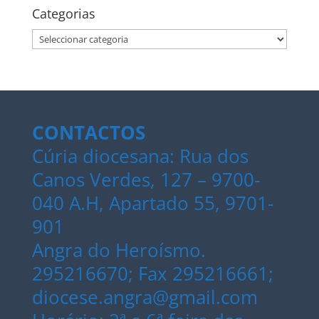
Categorias
Categorias
CONTACTOS
Cúria diocesana: Rua dos
Canos Verdes, 127 – 9700-
040 A.H, Apartado 55, 9701-
901
Angra do Heroísmo.
295216670; Fax 295216661;
diocese.angra@gmail.com