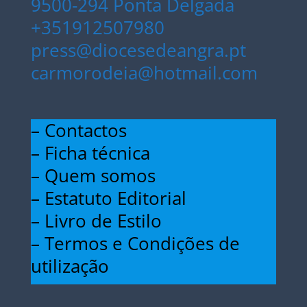
9500-294 Ponta Delgada
+351912507980
press@diocesedeangra.pt
carmorodeia@hotmail.com
– Contactos
– Ficha técnica
– Quem somos
– Estatuto Editorial
– Livro de Estilo
– Termos e Condições de
utilização