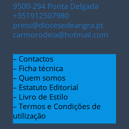
9500-294 Ponta Delgada
+351912507980
press@diocesedeangra.pt
carmorodeia@hotmail.com
– Contactos
– Ficha técnica
– Quem somos
– Estatuto Editorial
– Livro de Estilo
– Termos e Condições de
utilização