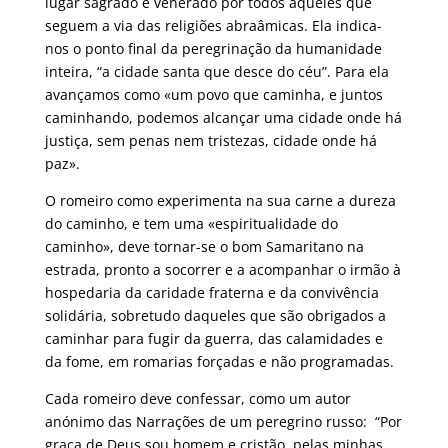
lugar sagrado e venerado por todos aqueles que
seguem a via das religiões abraâmicas. Ela indica-
nos o ponto final da peregrinação da humanidade
inteira, “a cidade santa que desce do céu”. Para ela
avançamos como «um povo que caminha, e juntos
caminhando, podemos alcançar uma cidade onde há
justiça, sem penas nem tristezas, cidade onde há
paz».
O romeiro como experimenta na sua carne a dureza
do caminho, e tem uma «espiritualidade do
caminho», deve tornar-se o bom Samaritano na
estrada, pronto a socorrer e a acompanhar o irmão à
hospedaria da caridade fraterna e da convivência
solidária, sobretudo daqueles que são obrigados a
caminhar para fugir da guerra, das calamidades e
da fome, em romarias forçadas e não programadas.
Cada romeiro deve confessar, como um autor
anónimo das Narrações de um peregrino russo: “Por
graça de Deus sou homem e cristão, pelas minhas