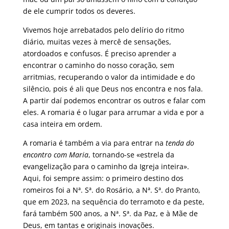
de ele cumprir todos os deveres.
Vivemos hoje arrebatados pelo delírio do ritmo
diário, muitas vezes à mercê de sensações,
atordoados e confusos. É preciso aprender a
encontrar o caminho do nosso coração, sem
arritmias, recuperando o valor da intimidade e do
silêncio, pois é ali que Deus nos encontra e nos fala.
A partir daí podemos encontrar os outros e falar com
eles. A romaria é o lugar para arrumar a vida e por a
casa inteira em ordem.
A romaria é também a via para entrar na
tenda do
encontro com Maria
, tornando-se «estrela da
evangelização para o caminho da Igreja inteira».
Aqui, foi sempre assim: o primeiro destino dos
romeiros foi a Nª. Sª. do Rosário, a Nª. Sª. do Pranto,
que em 2023, na sequência do terramoto e da peste,
fará também 500 anos, a Nª. Sª. da Paz, e à Mãe de
Deus, em tantas e originais inovações.