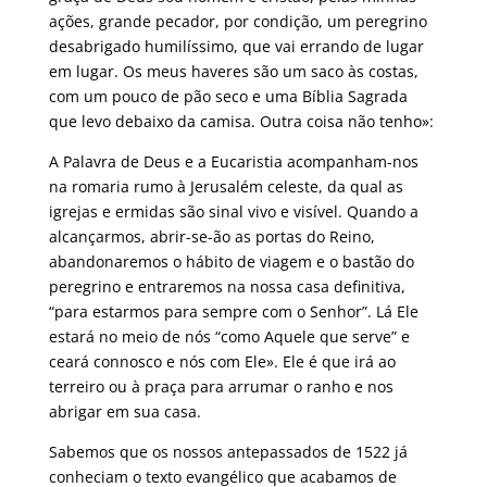
ações, grande pecador, por condição, um peregrino
desabrigado humilíssimo, que vai errando de lugar
em lugar. Os meus haveres são um saco às costas,
com um pouco de pão seco e uma Bíblia Sagrada
que levo debaixo da camisa. Outra coisa não tenho»:
A Palavra de Deus e a Eucaristia acompanham-nos
na romaria rumo à Jerusalém celeste, da qual as
igrejas e ermidas são sinal vivo e visível. Quando a
alcançarmos, abrir-se-ão as portas do Reino,
abandonaremos o hábito de viagem e o bastão do
peregrino e entraremos na nossa casa definitiva,
“para estarmos para sempre com o Senhor”. Lá Ele
estará no meio de nós “como Aquele que serve” e
ceará connosco e nós com Ele». Ele é que irá ao
terreiro ou à praça para arrumar o ranho e nos
abrigar em sua casa.
Sabemos que os nossos antepassados de 1522 já
conheciam o texto evangélico que acabamos de