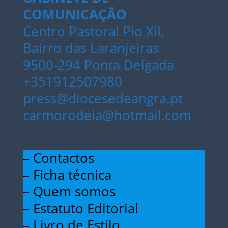
COMUNICAÇÃO
Centro Pastoral Pio XII,
Bairro das Laranjeiras
9500-294 Ponta Delgada
+351912507980
press@diocesedeangra.pt
carmorodeia@hotmail.com
– Contactos
– Ficha técnica
– Quem somos
– Estatuto Editorial
– Livro de Estilo