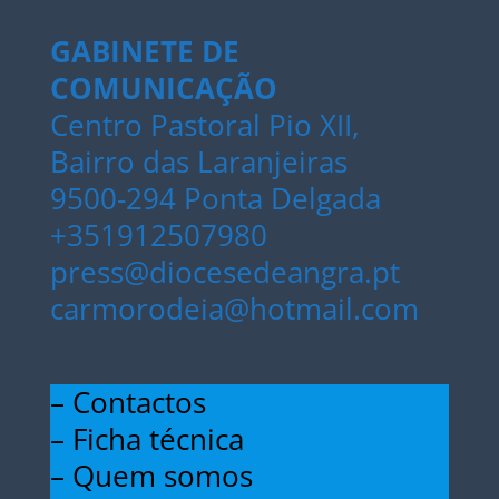
GABINETE DE
COMUNICAÇÃO
Centro Pastoral Pio XII,
Bairro das Laranjeiras
9500-294 Ponta Delgada
+351912507980
press@diocesedeangra.pt
carmorodeia@hotmail.com
– Contactos
– Ficha técnica
– Quem somos