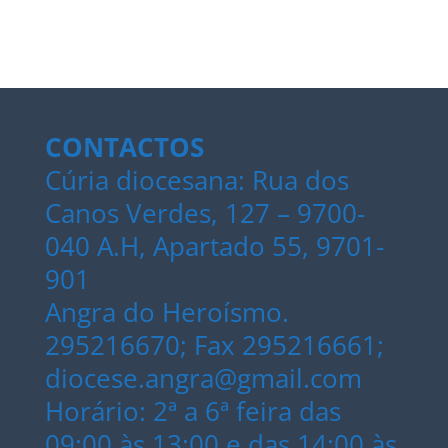
CONTACTOS
Cúria diocesana: Rua dos
Canos Verdes, 127 – 9700-
040 A.H, Apartado 55, 9701-
901
Angra do Heroísmo.
295216670; Fax 295216661;
diocese.angra@gmail.com
Horário: 2ª a 6ª feira das
09:00 às 13:00 e das 14:00 às