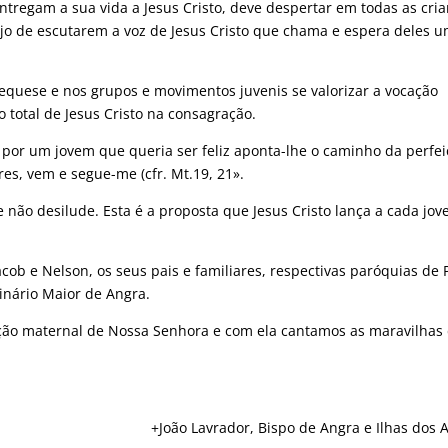
tregam a sua vida a Jesus Cristo, deve despertar em todas as cria
ejo de escutarem a voz de Jesus Cristo que chama e espera deles 
tequese e nos grupos e movimentos juvenis se valorizar a vocação
 total de Jesus Cristo na consagração.
 por um jovem que queria ser feliz aponta-lhe o caminho da perfe
res, vem e segue-me (cfr. Mt.19, 21».
 não desilude. Esta é a proposta que Jesus Cristo lança a cada jo
cob e Nelson, os seus pais e familiares, respectivas paróquias de 
minário Maior de Angra.
ção maternal de Nossa Senhora e com ela cantamos as maravilhas
+João Lavrador, Bispo de Angra e Ilhas dos 