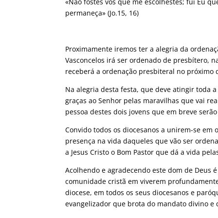
«Não fostes vós que me escolhestes; fui Eu que 
permaneça» (Jo.15, 16)
Proximamente iremos ter a alegria da ordenaçã
Vasconcelos irá ser ordenado de presbítero, na
receberá a ordenação presbiteral no próximo 
Na alegria desta festa, que deve atingir toda 
graças ao Senhor pelas maravilhas que vai re
pessoa destes dois jovens que em breve serão
Convido todos os diocesanos a unirem-se em 
presença na vida daqueles que vão ser orden
a Jesus Cristo o Bom Pastor que dá a vida pela
Acolhendo e agradecendo este dom de Deus é
comunidade cristã em viverem profundamente 
diocese, em todos os seus diocesanos e paróq
evangelizador que brota do mandato divino e q