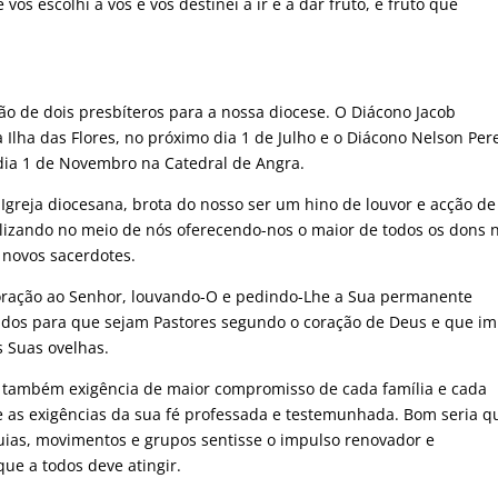
vos escolhi a vós e vos destinei a ir e a dar fruto, e fruto que
o de dois presbíteros para a nossa diocese. O Diácono Jacob
 Ilha das Flores, no próximo dia 1 de Julho e o Diácono Nelson Per
dia 1 de Novembro na Catedral de Angra.
a Igreja diocesana, brota do nosso ser um hino de louvor e acção de
alizando no meio de nós oferecendo-nos o maior de todos os dons 
 novos sacerdotes.
oração ao Senhor, louvando-O e pedindo-Lhe a Sua permanente
ados para que sejam Pastores segundo o coração de Deus e que i
s Suas ovelhas.
 também exigência de maior compromisso de cada família e cada
as exigências da sua fé professada e testemunhada. Bom seria q
uias, movimentos e grupos sentisse o impulso renovador e
ue a todos deve atingir.