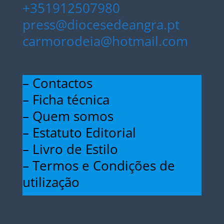
+351912507980
press@diocesedeangra.pt
carmorodeia@hotmail.com
– Contactos
– Ficha técnica
– Quem somos
– Estatuto Editorial
– Livro de Estilo
– Termos e Condições de
utilização