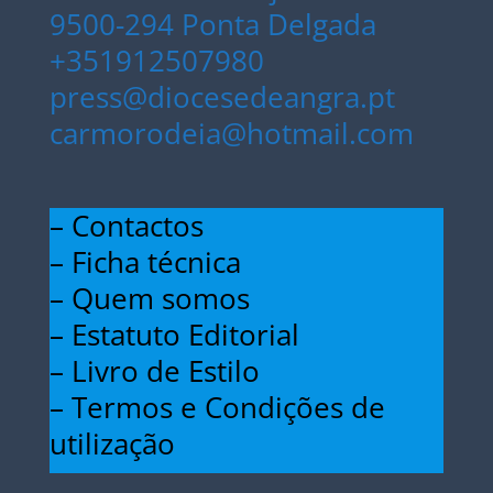
9500-294 Ponta Delgada
+351912507980
press@diocesedeangra.pt
carmorodeia@hotmail.com
– Contactos
– Ficha técnica
– Quem somos
– Estatuto Editorial
– Livro de Estilo
– Termos e Condições de
utilização