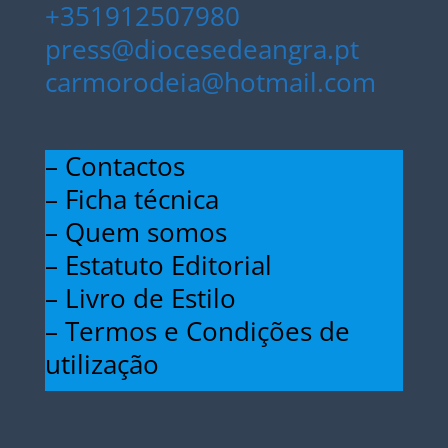
+351912507980
press@diocesedeangra.pt
carmorodeia@hotmail.com
– Contactos
– Ficha técnica
– Quem somos
– Estatuto Editorial
– Livro de Estilo
– Termos e Condições de
utilização