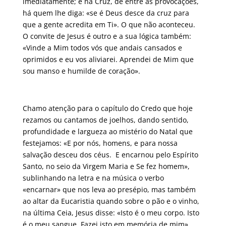
imediatamente; e na Cruz, de entre as provocações,
há quem lhe diga: «se é Deus desce da cruz para
que a gente acredita em Ti». O que não aconteceu.
O convite de Jesus é outro e a sua lógica também:
«Vinde a Mim todos vós que andais cansados e
oprimidos e eu vos aliviarei. Aprendei de Mim que
sou manso e humilde de coração».
Chamo atenção para o capítulo do Credo que hoje
rezamos ou cantamos de joelhos, dando sentido,
profundidade e largueza ao mistério do Natal que
festejamos: «E por nós, homens, e para nossa
salvação desceu dos céus. E encarnou pelo Espírito
Santo, no seio da Virgem Maria e Se fez homem»,
sublinhando na letra e na música o verbo
«encarnar» que nos leva ao presépio, mas também
ao altar da Eucaristia quando sobre o pão e o vinho,
na última Ceia, Jesus disse: «Isto é o meu corpo. Isto
é o meu sangue. Fazei isto em memória de mim».