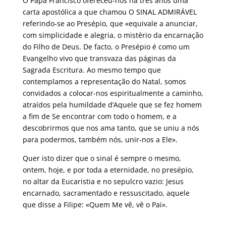
O Papa Francisco ofereceu-nos há três anos uma
carta apostólica a que chamou O SINAL ADMIRÁVEL
referindo-se ao Presépio, que «equivale a anunciar,
com simplicidade e alegria, o mistério da encarnação
do Filho de Deus. De facto, o Presépio é como um
Evangelho vivo que transvaza das páginas da
Sagrada Escritura. Ao mesmo tempo que
contemplamos a representação do Natal, somos
convidados a colocar-nos espiritualmente a caminho,
atraídos pela humildade d’Aquele que se fez homem
a fim de Se encontrar com todo o homem, e a
descobrirmos que nos ama tanto, que se uniu a nós
para podermos, também nós, unir-nos a Ele».
Quer isto dizer que o sinal é sempre o mesmo,
ontem, hoje, e por toda a eternidade, no presépio,
no altar da Eucaristia e no sepulcro vazio: Jesus
encarnado, sacramentado e ressuscitado, aquele
que disse a Filipe: «Quem Me vê, vê o Pai».