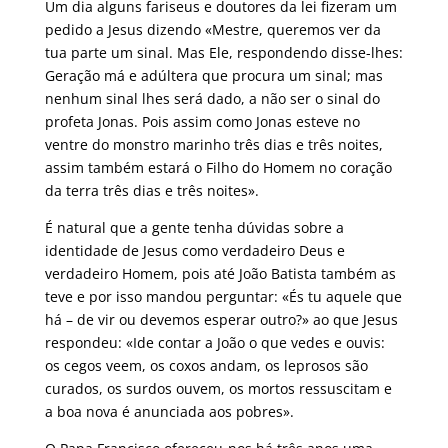
Um dia alguns fariseus e doutores da lei fizeram um
pedido a Jesus dizendo «Mestre, queremos ver da
tua parte um sinal. Mas Ele, respondendo disse-lhes:
Geração má e adúltera que procura um sinal; mas
nenhum sinal lhes será dado, a não ser o sinal do
profeta Jonas. Pois assim como Jonas esteve no
ventre do monstro marinho três dias e três noites,
assim também estará o Filho do Homem no coração
da terra três dias e três noites».
É natural que a gente tenha dúvidas sobre a
identidade de Jesus como verdadeiro Deus e
verdadeiro Homem, pois até João Batista também as
teve e por isso mandou perguntar: «És tu aquele que
há – de vir ou devemos esperar outro?» ao que Jesus
respondeu: «Ide contar a João o que vedes e ouvis:
os cegos veem, os coxos andam, os leprosos são
curados, os surdos ouvem, os mortos ressuscitam e
a boa nova é anunciada aos pobres».