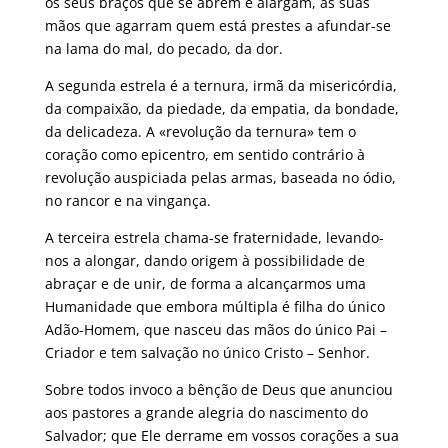
os seus braços que se abrem e alargam, as suas
mãos que agarram quem está prestes a afundar-se
na lama do mal, do pecado, da dor.
A segunda estrela é a ternura, irmã da misericórdia,
da compaixão, da piedade, da empatia, da bondade,
da delicadeza. A «revolução da ternura» tem o
coração como epicentro, em sentido contrário à
revolução auspiciada pelas armas, baseada no ódio,
no rancor e na vingança.
A terceira estrela chama-se fraternidade, levando-
nos a alongar, dando origem à possibilidade de
abraçar e de unir, de forma a alcançarmos uma
Humanidade que embora múltipla é filha do único
Adão-Homem, que nasceu das mãos do único Pai –
Criador e tem salvação no único Cristo – Senhor.
Sobre todos invoco a bênção de Deus que anunciou
aos pastores a grande alegria do nascimento do
Salvador; que Ele derrame em vossos corações a sua