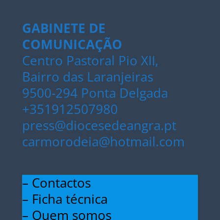
GABINETE DE
COMUNICAÇÃO
Centro Pastoral Pio XII,
Bairro das Laranjeiras
9500-294 Ponta Delgada
+351912507980
press@diocesedeangra.pt
carmorodeia@hotmail.com
– Contactos
– Ficha técnica
– Quem somos