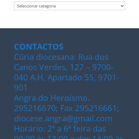
Categorias
CONTACTOS
Cúria diocesana: Rua dos
Canos Verdes, 127 – 9700-
040 A.H, Apartado 55, 9701-
901
Angra do Heroísmo.
295216670; Fax 295216661;
diocese.angra@gmail.com
Horário: 2ª a 6ª feira das
09:00 às 13:00 e das 14:00 às