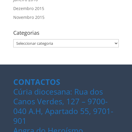
Dezembro 2015
Novembro 2015
Categorias
Categorias
CONTACTOS
Cúria diocesana: Rua dos
Canos Verdes, 127 – 9700-
040 A.H, Apartado 55, 9701-
901
Angra do Heroísmo.