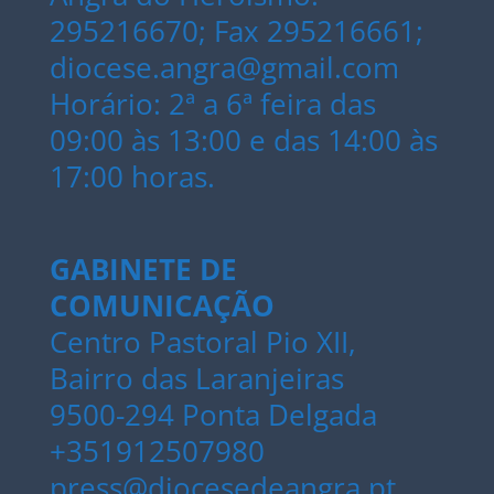
295216670; Fax 295216661;
diocese.angra@gmail.com
Horário: 2ª a 6ª feira das
09:00 às 13:00 e das 14:00 às
17:00 horas.
GABINETE DE
COMUNICAÇÃO
Centro Pastoral Pio XII,
Bairro das Laranjeiras
9500-294 Ponta Delgada
+351912507980
press@diocesedeangra.pt