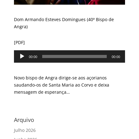
Dom Armando Esteves Domingues (40ª Bispo de
Angra)
[PDF]
Reprodutor
00:00
00:00
de
áudio
Novo bispo de Angra dirige-se aos açorianos
saudando-os de Santa Maria ao Corvo e deixa
mensagem de esperança…
Arquivo
Julho 2026