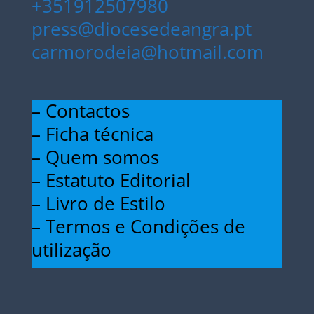
+351912507980
press@diocesedeangra.pt
carmorodeia@hotmail.com
– Contactos
– Ficha técnica
– Quem somos
– Estatuto Editorial
– Livro de Estilo
– Termos e Condições de
utilização