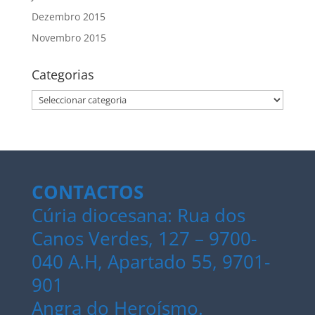
Dezembro 2015
Novembro 2015
Categorias
Categorias
CONTACTOS
Cúria diocesana: Rua dos
Canos Verdes, 127 – 9700-
040 A.H, Apartado 55, 9701-
901
Angra do Heroísmo.