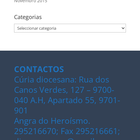
Novembro 2015
Categorias
Categorias
CONTACTOS
Cúria diocesana: Rua dos
Canos Verdes, 127 – 9700-
040 A.H, Apartado 55, 9701-
901
Angra do Heroísmo.
295216670; Fax 295216661;