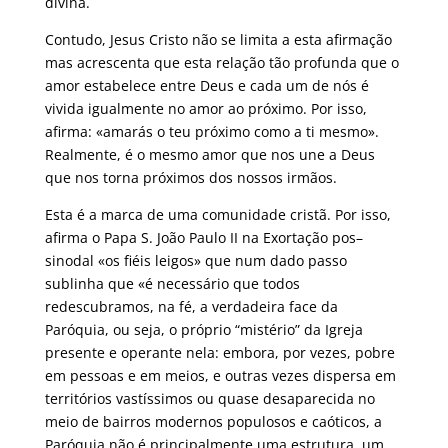
divina.
Contudo, Jesus Cristo não se limita a esta afirmação
mas acrescenta que esta relação tão profunda que o
amor estabelece entre Deus e cada um de nós é
vivida igualmente no amor ao próximo. Por isso,
afirma: «amarás o teu próximo como a ti mesmo».
Realmente, é o mesmo amor que nos une a Deus
que nos torna próximos dos nossos irmãos.
Esta é a marca de uma comunidade cristã. Por isso,
afirma o Papa S. João Paulo II na Exortação pos–
sinodal «os fiéis leigos» que num dado passo
sublinha que «é necessário que todos
redescubramos, na fé, a verdadeira face da
Paróquia, ou seja, o próprio “mistério” da Igreja
presente e operante nela: embora, por vezes, pobre
em pessoas e em meios, e outras vezes dispersa em
territórios vastíssimos ou quase desaparecida no
meio de bairros modernos populosos e caóticos, a
Paróquia não é principalmente uma estrutura, um